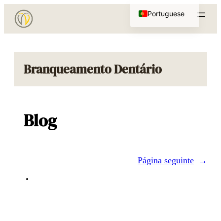
Saltar
Portuguese
para
English
o
conteúdo
Branqueamento Dentário
Blog
Página seguinte
→