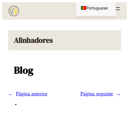
Saltar
Portuguese
para
English
o
conteúdo
Alinhadores
Blog
←
Página anterior
Página seguinte
→